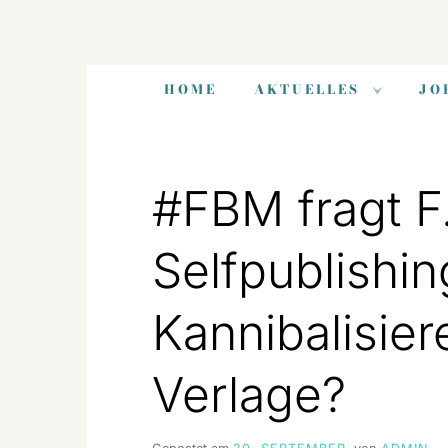
Zum
Inhalt
HOME
AKTUELLES
JO
springen
#FBM fragt F
Selfpublishin
Kannibalisier
Verlage?