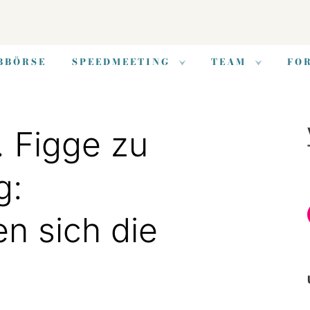
BBÖRSE
SPEEDMEETING
TEAM
FO
. Figge zu
g:
en sich die