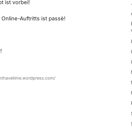
t ist vorbei!
Online-Auftritts ist passè!
!
onthavetime.wordpress.com/