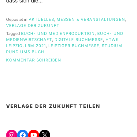
dass sich die…
Gepostet in
AKTUELLES
,
MESSEN & VERANSTALTUNGEN
,
VERLAGE DER ZUKUNFT
Tagged
BUCH- UND MEDIENPRODUKTION
,
BUCH- UND
MEDIENWIRTSCHAFT
,
DIGITALE BUCHMESSE
,
HTWK
LEIPZIG
,
LBM 2021
,
LEIPZIGER BUCHMESSE
,
STUDIUM
RUND UMS BUCH
ON
KOMMENTAR SCHREIBEN
„STUDIUM
RUND
UMS
BUCH“
AUF
DER
DIGITALEN
VERLAGE DER ZUKUNFT TEILEN
LEIPZIGER
BUCHMESSE
2021
Instagram
Facebook
YouTube
X