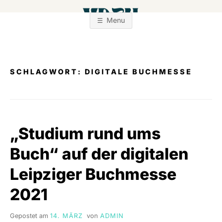
Zum
Inhalt
Menu
springen
SCHLAGWORT:
DIGITALE BUCHMESSE
„Studium rund ums
Buch“ auf der digitalen
Leipziger Buchmesse
2021
Gepostet am
14. MÄRZ
von
ADMIN