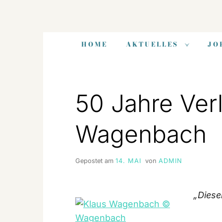
Zum
Inhalt
HOME
AKTUELLES
JO
springen
50 Jahre Ver
Wagenbach
Gepostet am
14. MAI
von
ADMIN
„Diese