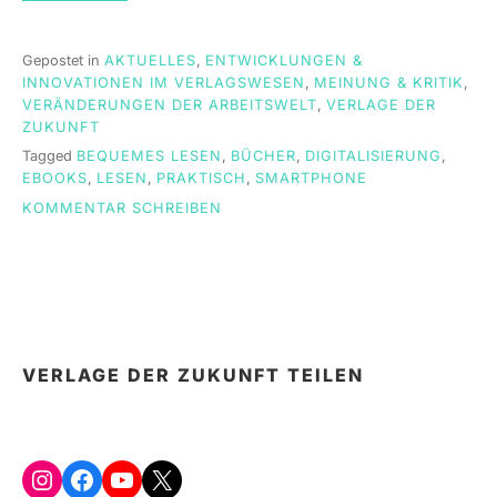
Gepostet in
AKTUELLES
,
ENTWICKLUNGEN &
INNOVATIONEN IM VERLAGSWESEN
,
MEINUNG & KRITIK
,
VERÄNDERUNGEN DER ARBEITSWELT
,
VERLAGE DER
ZUKUNFT
Tagged
BEQUEMES LESEN
,
BÜCHER
,
DIGITALISIERUNG
,
EBOOKS
,
LESEN
,
PRAKTISCH
,
SMARTPHONE
ON
KOMMENTAR SCHREIBEN
DIGITALISIERUNG
MACHT
ES
MÖGLICH:
ENTSPANNTES
LESEN
UNTERWEGS
VERLAGE DER ZUKUNFT TEILEN
Instagram
Facebook
YouTube
X