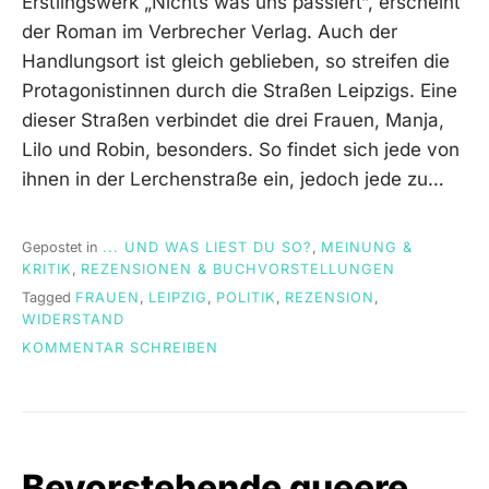
Erstlingswerk „Nichts was uns passiert“, erscheint
der Roman im Verbrecher Verlag. Auch der
Handlungsort ist gleich geblieben, so streifen die
Protagonistinnen durch die Straßen Leipzigs. Eine
dieser Straßen verbindet die drei Frauen, Manja,
Lilo und Robin, besonders. So findet sich jede von
ihnen in der Lerchenstraße ein, jedoch jede zu…
Gepostet in
... UND WAS LIEST DU SO?
,
MEINUNG &
KRITIK
,
REZENSIONEN & BUCHVORSTELLUNGEN
Tagged
FRAUEN
,
LEIPZIG
,
POLITIK
,
REZENSION
,
WIDERSTAND
ON
KOMMENTAR SCHREIBEN
“
WIR
IN
DER
LERCHENSTRASSE” E
Bevorstehende queere
INBLICK I