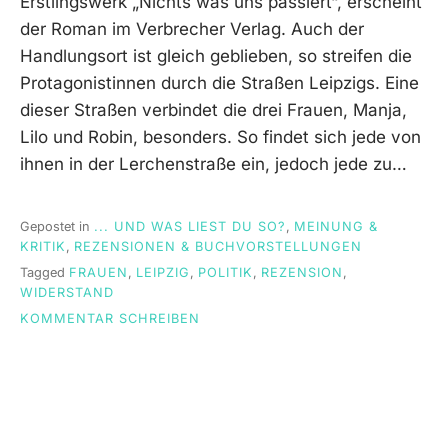
Erstlingswerk „Nichts was uns passiert“, erscheint
der Roman im Verbrecher Verlag. Auch der
Handlungsort ist gleich geblieben, so streifen die
Protagonistinnen durch die Straßen Leipzigs. Eine
dieser Straßen verbindet die drei Frauen, Manja,
Lilo und Robin, besonders. So findet sich jede von
ihnen in der Lerchenstraße ein, jedoch jede zu…
Gepostet in
... UND WAS LIEST DU SO?
,
MEINUNG &
KRITIK
,
REZENSIONEN & BUCHVORSTELLUNGEN
Tagged
FRAUEN
,
LEIPZIG
,
POLITIK
,
REZENSION
,
WIDERSTAND
ON
KOMMENTAR SCHREIBEN
“
WIR
IN
DER
LERCHENSTRASSE” E
INBLICK I