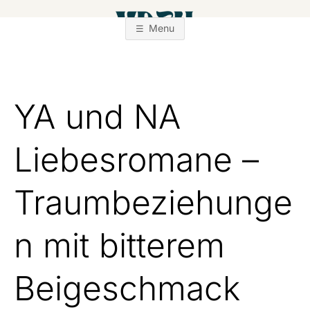
Zum
Inhalt
Menu
springen
YA und NA
Liebesromane –
Traumbeziehunge
n mit bitterem
Beigeschmack