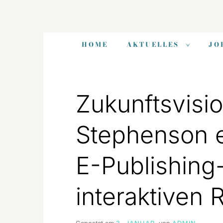
Zum
Inhalt
HOME
AKTUELLES
JO
springen
Zukunftsvisi
Stephenson e
E-Publishing
interaktiven