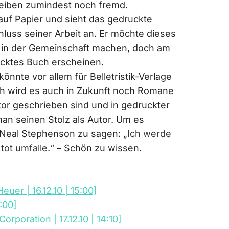
reiben zumindest noch fremd.
uf Papier und sieht das gedruckte
hluss seiner Arbeit an. Er möchte dieses
ng in der Gemeinschaft machen, doch am
ucktes Buch erscheinen.
nnte vor allem für Belletristik-Verlage
ch wird es auch in Zukunft noch Romane
tor geschrieben sind und in gedruckter
man seinen Stolz als Autor. Um es
 Neal Stephenson zu sagen:
„Ich werde
tot umfalle.“
– Schön zu wissen.
euer | 16.12.10 | 15:00]
:00]
rporation | 17.12.10 | 14:10]