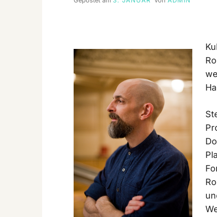
Gepostet am
3. JANUAR
von
ADMIN
Ku
Ro
we
Ha
St
Pr
Do
Pl
Fo
Ro
un
We