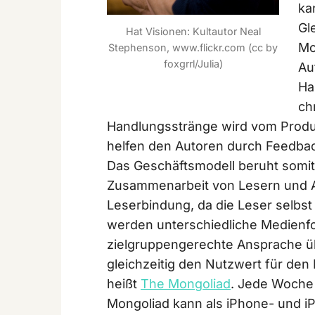
ka
Gl
Hat Visionen: Kultautor Neal
Mo
Stephenson, www.flickr.com (cc by
foxgrrl/Julia)
Au
Ha
ch
Handlungsstränge wird vom Produ
helfen den Autoren durch Feedbac
Das Geschäftsmodell beruht somit
Zusammenarbeit von Lesern und Au
Leserbindung, da die Leser selbs
werden unterschiedliche Medienf
zielgruppengerechte Ansprache ü
gleichzeitig den Nutzwert für den
heißt
The Mongoliad
. Jede Woche w
Mongoliad kann als iPhone- und i