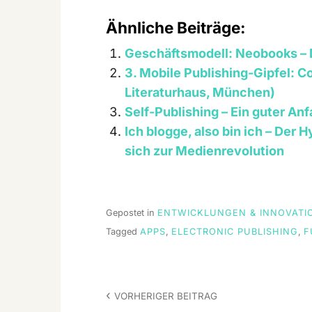
Ähnliche Beiträge:
Geschäftsmodell: Neobooks – 
3. Mobile Publishing-Gipfel: C
Literaturhaus, München)
Self-Publishing – Ein guter An
Ich blogge, also bin ich – Der
sich zur Medienrevolution
Gepostet in
ENTWICKLUNGEN & INNOVATI
Tagged
APPS
,
ELECTRONIC PUBLISHING
,
F
Beitrags-
VORHERIGER BEITRAG
Navigation