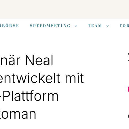
BBÖRSE
SPEEDMEETING
TEAM
FO
onär Neal
ntwickelt mit
-Plattform
 Roman