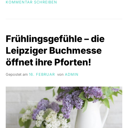
ON
KOMMENTAR SCHREIBEN
WIE
KÜNSTLICHE
INTELLIGENZ
DEN
ALLTAG
Frühlingsgefühle – die
VON
STUDIERENDEN
Leipziger Buchmesse
OPTIMIERT
öffnet ihre Pforten!
Gepostet am
16. FEBRUAR
von
ADMIN