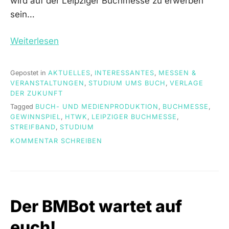
wird auf der Leipziger Buchmesse zu erwerben
sein…
Weiterlesen
Gepostet in
AKTUELLES
,
INTERESSANTES
,
MESSEN &
VERANSTALTUNGEN
,
STUDIUM UMS BUCH
,
VERLAGE
DER ZUKUNFT
Tagged
BUCH- UND MEDIENPRODUKTION
,
BUCHMESSE
,
GEWINNSPIEL
,
HTWK
,
LEIPZIGER BUCHMESSE
,
STREIFBAND
,
STUDIUM
ON
KOMMENTAR SCHREIBEN
FRÜHLINGSGEFÜHLE
–
DIE
LEIPZIGER
BUCHMESSE
Der BMBot wartet auf
ÖFFNET
IHRE
euch!
PFORTEN!