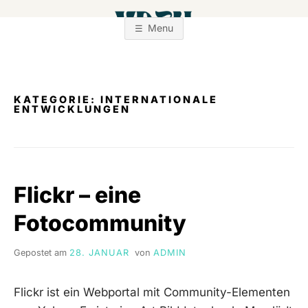
Zum
Inhalt
Menu
springen
KATEGORIE:
INTERNATIONALE
ENTWICKLUNGEN
Flickr – eine
Fotocommunity
Gepostet am
28. JANUAR
von
ADMIN
Flickr ist ein Webportal mit Community-Elementen