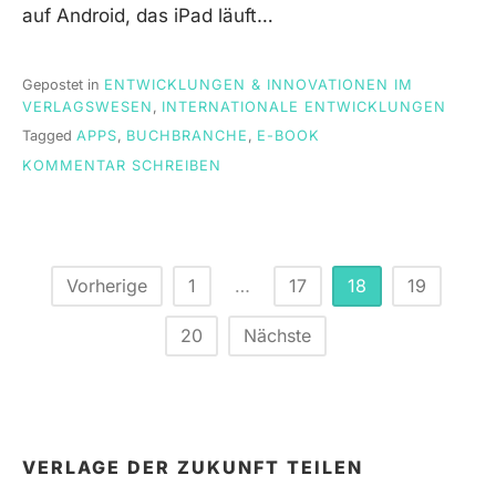
auf Android, das iPad läuft…
Gepostet in
ENTWICKLUNGEN & INNOVATIONEN IM
VERLAGSWESEN
,
INTERNATIONALE ENTWICKLUNGEN
Tagged
APPS
,
BUCHBRANCHE
,
E-BOOK
ON
KOMMENTAR SCHREIBEN
EIN
PROBLEM
MIT
DER
VIELFALT?
Beitragsnavigation
Vorherige
1
…
17
18
19
20
Nächste
VERLAGE DER ZUKUNFT TEILEN