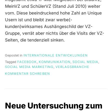
MeinVZ und SchülerVZ (Stand Juli 2010) weiter
vorn. Diese beeindruckend hohe Zahl an Unique
Usern ist und bleibt zwar werbe(-
kunden)wirksames Aushängeschild der VZ-
Gruppe, verrät aber nichts über die Visits der VZ-
Seiten, die tendenziell sinken.
Gepostet in
INTERNATIONALE ENTWICKLUNGEN
Tagged
FACEBOOK
,
KOMMUNIKATION
,
SOCIAL MEDIA
,
SOCIAL MEDIA MARKETING
,
VERLAGSBRANCHE
ON
KOMMENTAR SCHREIBEN
STUDIVZ
–
(NOCH)
NUMMER
1
Neue Untersuchung zum
IN
DEUTSCHLAND