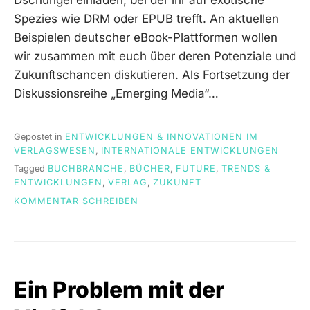
Dschungel einladen, bei der ihr auf exotische
Spezies wie DRM oder EPUB trefft. An aktuellen
Beispielen deutscher eBook-Plattformen wollen
wir zusammen mit euch über deren Potenziale und
Zukunftschancen diskutieren. Als Fortsetzung der
Diskussionsreihe „Emerging Media“…
Gepostet in
ENTWICKLUNGEN & INNOVATIONEN IM
VERLAGSWESEN
,
INTERNATIONALE ENTWICKLUNGEN
Tagged
BUCHBRANCHE
,
BÜCHER
,
FUTURE
,
TRENDS &
ENTWICKLUNGEN
,
VERLAG
,
ZUKUNFT
ON
KOMMENTAR SCHREIBEN
EMERGING
MEDIA:
DER
KONSUMENT
IM
Ein Problem mit der
EBOOK-
DSCHUNGEL