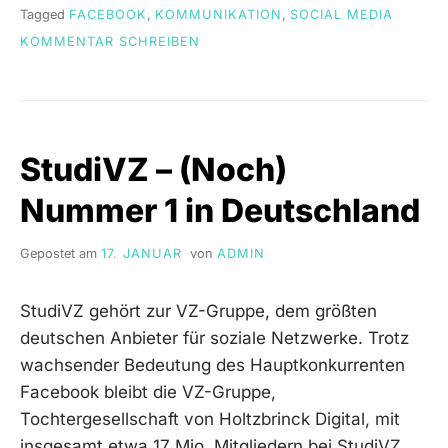
Tagged
FACEBOOK
,
KOMMUNIKATION
,
SOCIAL MEDIA
ON
KOMMENTAR SCHREIBEN
FLICKR
–
EINE
FOTOCOMMUNITY
StudiVZ – (Noch)
Nummer 1 in Deutschland
Gepostet am
17. JANUAR
von
ADMIN
StudiVZ gehört zur VZ-Gruppe, dem größten
deutschen Anbieter für soziale Netzwerke. Trotz
wachsender Bedeutung des Hauptkonkurrenten
Facebook bleibt die VZ-Gruppe,
Tochtergesellschaft von Holtzbrinck Digital, mit
insgesamt etwa 17 Mio. Mitgliedern bei StudiVZ,