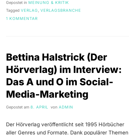
Gepostet in
MEINUNG & KRITIK
Tagged
VERLAG
,
VERLAGSBRANCHE
ZU
1 KOMMENTAR
TOP
5:
KLEINE
VERLAGE
–
Bettina Halstrick (Der
GROSSES P
ROGRAMM!
Hörverlag) im Interview:
Das A und O im Social-
Media-Marketing
Gepostet am
8. APRIL
von
ADMIN
Der Hörverlag veröffentlicht seit 1995 Hörbücher
aller Genres und Formate. Dank populärer Themen