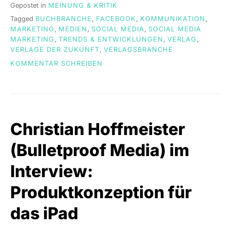
Gepostet in
MEINUNG & KRITIK
Tagged
BUCHBRANCHE
,
FACEBOOK
,
KOMMUNIKATION
,
MARKETING
,
MEDIEN
,
SOCIAL MEDIA
,
SOCIAL MEDIA
MARKETING
,
TRENDS & ENTWICKLUNGEN
,
VERLAG
,
VERLAGE DER ZUKUNFT
,
VERLAGSBRANCHE
ON
KOMMENTAR SCHREIBEN
BETTINA
HALSTRICK
(DER
HÖRVERLAG)
IM
Christian Hoffmeister
INTERVIEW:
DAS
(Bulletproof Media) im
A
UND
Interview:
O
IM
Produktkonzeption für
SOCIAL-
MEDIA-
MARKETING
das iPad