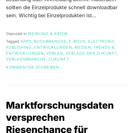
sollten die Einzelprodukte schnell downloadbar
sein. Wichtig bei Einzelprodukten ist…
Gepostet in
MEINUNG & KRITIK
Tagged
APPS
,
BUCHBRANCHE
,
E-BOOK
,
ELECTRONIC
PUBLISHING
,
ENTWICKLUNGEN
,
MEDIEN
,
TRENDS &
ENTWICKLUNGEN
,
VERLAG
,
VERLAGE DER ZUKUNFT
,
VERLAGSBRANCHE
,
ZUKUNFT
ON
KOMMENTAR SCHREIBEN
CHRISTIAN
HOFFMEISTER
(BULLETPROOF
MEDIA)
IM
Marktforschungsdaten
INTERVIEW:
PRODUKTKONZEPTION
versprechen
FÜR
DAS
Riesenchance für
IPAD