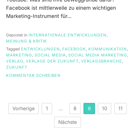
Facebook ist mittlerweile zu einem wichtigen
Marketing-Instrument für…
Gepostet in
INTERNATIONALE ENTWICKLUNGEN
,
MEINUNG & KRITIK
Tagged
ENTWICKLUNGEN
,
FACEBOOK
,
KOMMUNIKATION
,
MARKETING
,
SOCIAL MEDIA
,
SOCIAL MEDIA MARKETING
,
VERLAG
,
VERLAGE DER ZUKUNFT
,
VERLAGSBRANCHE
,
ZUKUNFT
ON
KOMMENTAR SCHREIBEN
GMEINER-
VERLAG
VERSTÄRKT
SOCIAL-
MEDIA-
Beitragsnavigation
Vorherige
1
…
8
9
10
11
AKTIVITÄTEN
Nächste